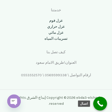
خدمتنا
عزل فوم
عزل حراري
عزل مائي
تسريبات المياه
كيف تصل بنا
العنوان\طريق الامام سعود
ارقام التواصل \ 0569599338 \ 0553552570
Copyright © 2026 ebda3-elshark إبداع-الشرق All rights
reserved.
اتصال
Open