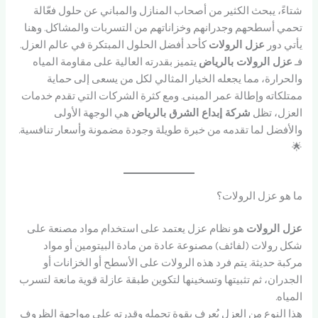
شتاءً، يبحث الكثير من أصحاب المنازل والمباني عن حلول فعّالة
تحمي أسطحهم وجدرانهم وخزاناتهم من التسربات والمشاكل. وهنا
يأتي دور
عزل الرولات
كأحد أفضل الحلول المبتكرة في عالم العزل.
فـ
عزل الرولات بالرياض
يتميز بقدرته العالية على مقاومة المياه
والحرارة، مما يجعله الخيار المثالي لكل من يسعى إلى حماية
ممتلكاته وإطالة عمر المبنى. ومع كثرة الشركات التي تقدم خدمات
العزل، تظل
شركة إبداع الشرق بالرياض
هي الوجهة الأولى
والأفضل لما تقدمه من خبرة طويلة وجودة مضمونة وأسعار تنافسية.
🌟
ما هو عزل الرولات؟
عزل الرولات
هو نظام عزل يعتمد على استخدام مواد مصنعة على
شكل رولات (لفائف) مصنوعة عادة من مادة البيتومين أو مواد
مركبة حديثة. يتم فرد هذه الرولات على الأسطح أو الخزانات أو
الجدران، ثم تثبيتها وتسخينها لتكوين طبقة عازلة قوية مانعة لتسرب
المياه.
هذا النوع من العزل يُعرف بقوة تحمله وقدرته على مواجهة الظروف