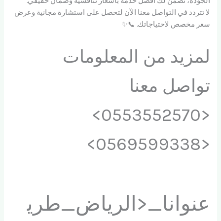
الجودة، نضمن لك أفضل خدمة بأسعار تنافسية وضمان حقيقي.
لا تتردد في التواصل معنا الآن لتحصل على استشارة مجانية وعرض
سعر مخصص لاحتياجاتك. 📞✨
لمزيد من المعلومات
تواصل معنا
<0553552570>
<0569599338>
عنوانا_<الرياض_طري